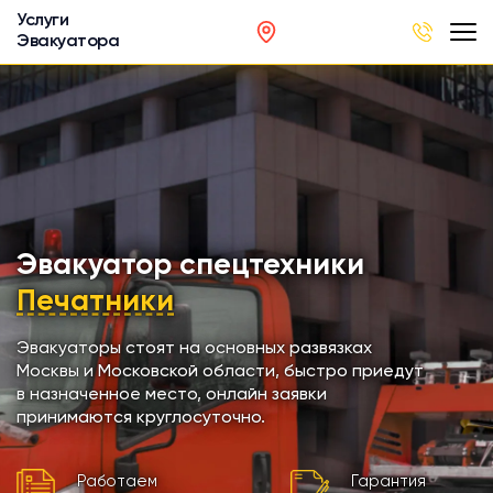
Услуги
Эвакуатора
род
в
р
сов
Эвакуатор спецтехники
Печатники
автобусов
Эвакуаторы стоят на основных развязках
Москвы и Московской области, быстро приедут
кинга
в назначенное место, онлайн заявки
принимаются круглосуточно.
хники
Работаем
Гарантия